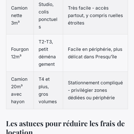
Studio,
Camion
Très facile - accès
colis
nette
partout, y compris ruelles
ponctuel
3m³
étroites
s
T2-T3,
Fourgon
petit
Facile en périphérie, plus
12m³
déména
délicat dans Presqu’île
gement
Camion
T4 et
Stationnement compliqué
20m³
plus,
- privilégier zones
avec
gros
dédiées ou périphérie
hayon
volumes
Les astuces pour réduire les frais de
location