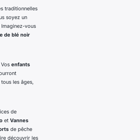
 traditionnelles
ous soyez un
. Imaginez-vous
e de blé noir
. Vos
enfants
pourront
 tous les âges,
ices de
o
et
Vannes
orts
de pêche
ire découvrir les