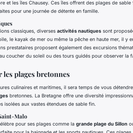
et les îles Chausey. Ces îles offrent des plages de sable 
rfaites pour une journée de détente en famille.
iques
sions classiques, diverses
activités nautiques
sont proposée
oile, le kayak de mer ou même la pêche en haute mer, il y e
ins prestataires proposent également des excursions thémati
 au coucher du soleil ou des tours guidés pour observer la 
r les plages bretonnes
res culinaires et maritimes, il sera temps de vous détendre
ages
bretonnes. La Bretagne offre une diversité impressionn
es isolées aux vastes étendues de sable fin.
 Saint-Malo
célèbre pour ses plages comme la
grande plage du Sillon
ou
faite pour la baignade et les sports nautiques. Ces plages 