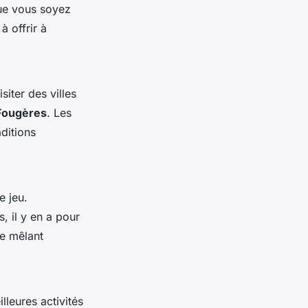
Que vous soyez
à offrir à
siter des villes
Fougères
. Les
ditions
e jeu.
, il y en a pour
ue mêlant
lleures activités