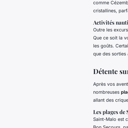
comme Cézembre 
cristallines, pa
Activités naut
Outre les excur
Que ce soit la v
les goûts. Certa
que des sorties
Détente su
Après vos aventu
nombreuses
pl
allant des criqu
Les plages de
Saint-Malo est 
Bon Secours, par