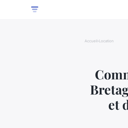
Accueil
›
Location
Comme
Bretag
et 