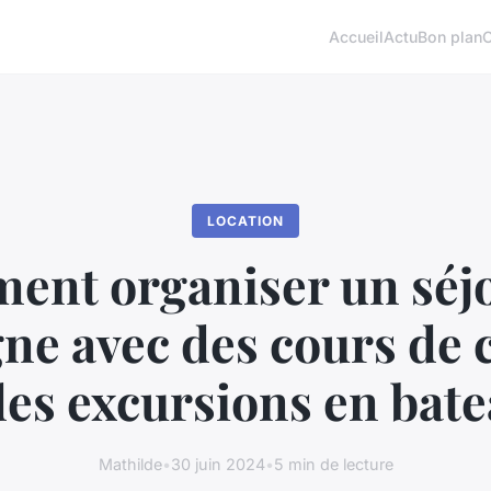
Accueil
Actu
Bon plan
LOCATION
nt organiser un séj
ne avec des cours de 
des excursions en bat
Mathilde
•
30 juin 2024
•
5 min de lecture