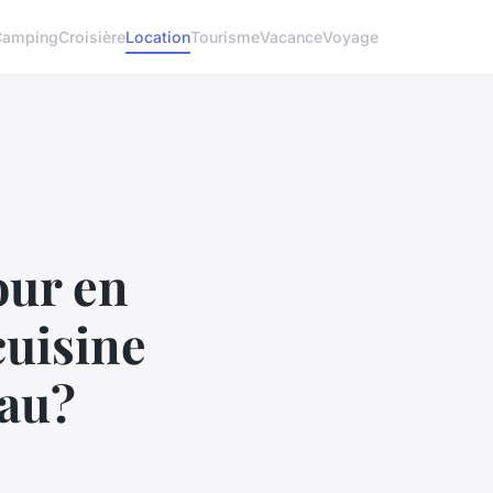
Camping
Croisière
Location
Tourisme
Vacance
Voyage
our en
cuisine
eau?