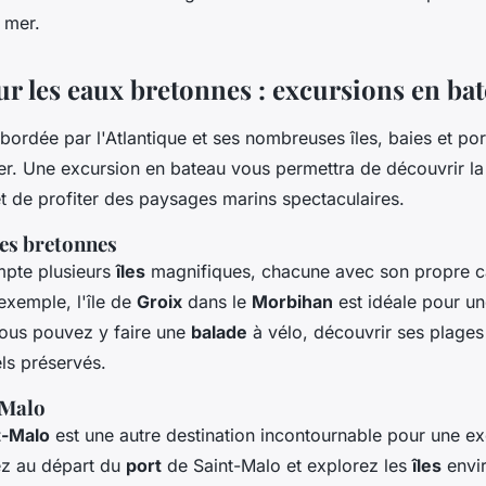
a mer.
ur les eaux bretonnes : excursions en ba
bordée par l'Atlantique et ses nombreuses îles, baies et por
rer. Une excursion en bateau vous permettra de découvrir la
et de profiter des paysages marins spectaculaires.
les bretonnes
mpte plusieurs
îles
magnifiques, chacune avec son propre ca
 exemple, l'île de
Groix
dans le
Morbihan
est idéale pour un
Vous pouvez y faire une
balade
à vélo, découvrir ses plages
ls préservés.
-Malo
t-Malo
est une autre destination incontournable pour une ex
ez au départ du
port
de Saint-Malo et explorez les
îles
envi