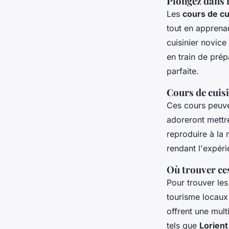
Plongez dans 
Les
cours de cu
tout en apprena
cuisinier novic
en train de pré
parfaite.
Cours de cuisi
Ces cours peuve
adoreront mettre
reproduire à la 
rendant l'expéri
Où trouver ce
Pour trouver les
tourisme locaux
offrent une mul
tels que
Lorient