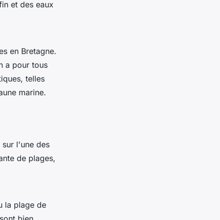
fin et des eaux
s en Bretagne.
n a pour tous
ques, telles
faune marine.
 sur l'une des
ante de plages,
 la plage de
sont bien