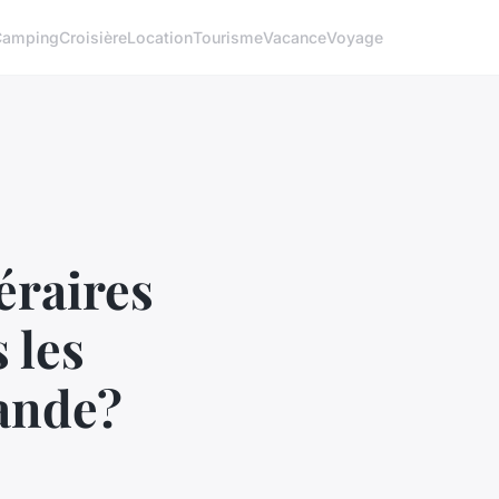
Camping
Croisière
Location
Tourisme
Vacance
Voyage
éraires
 les
ande?