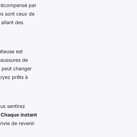
t récompensé par
és sont ceux de
 allant des
tieuse est
haussures de
o peut changer
oyez prêts à
us sentirez
.
Chaque instant
nvie de revenir