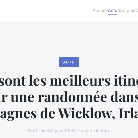
Accueil
Actu
Bon plan
ACTU
sont les meilleurs itin
r une randonnée dans
agnes de Wicklow, Irl
Mathilde
•
30 juin 2024
•
7 min de lecture