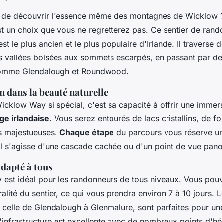
de découvrir l'essence même des montagnes de Wicklow ? 
 un choix que vous ne regretterez pas. Ce sentier de rand
est le plus ancien et le plus populaire d'Irlande. Il traverse
des vallées boisées aux sommets escarpés, en passant par d
mme Glendalough et Roundwood.
 dans la beauté naturelle
icklow Way si spécial, c'est sa capacité à offrir une immer
ge irlandaise
. Vous serez entourés de lacs cristallins, de f
s majestueuses.
Chaque étape
du parcours vous réserve un
il s'agisse d'une cascade cachée ou d'un point de vue pan
adapté à tous
est idéal pour les randonneurs de tous niveaux. Vous pouv
gralité du sentier, ce qui vous prendra environ 7 à 10 jours. 
celle de Glendalough à Glenmalure, sont parfaites pour u
L'infrastructure est excellente avec de nombreux points d'h