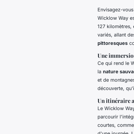
Envisagez-vous 
Wicklow Way est
127 kilomètres, 
variés, allant 
pittoresques
co
Une immersion
Ce qui rend le W
la
nature sauva
et de montagne
découverte, qu'
Un itinéraire 
Le Wicklow Way 
parcourir l'inté
courtes, comme 
d'une journée. 