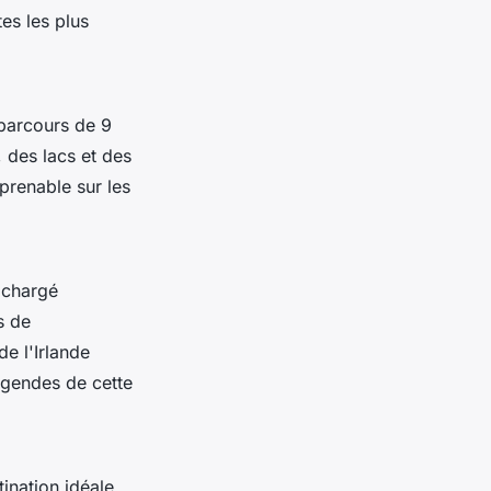
tes les plus
 parcours de 9
 des lacs et des
prenable sur les
u chargé
s de
de l'Irlande
égendes de cette
ination idéale