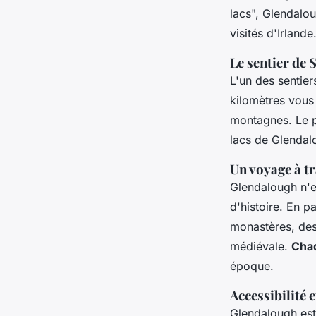
lacs", Glendalou
visités d'Irlande
Le sentier de 
L'un des sentie
kilomètres vous
montagnes. Le p
lacs de Glendal
Un voyage à tr
Glendalough n'es
d'histoire. En p
monastères, des 
médiévale.
Cha
époque.
Accessibilité e
Glendalough est 