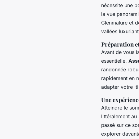
nécessite une b
la vue panorami
Glenmalure et de
vallées luxurian
Préparation et
Avant de vous l
essentielle.
Ass
randonnée robus
rapidement en mo
adapter votre it
Une expérienc
Atteindre le so
littéralement a
passé sur ce so
explorer davan