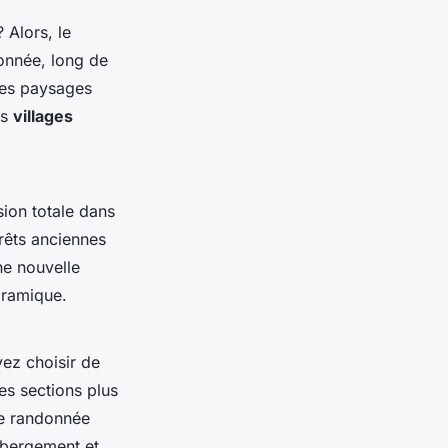
Alors, le
onnée, long de
 des paysages
es
villages
sion totale dans
orêts anciennes
e nouvelle
oramique.
ez choisir de
Les sections plus
ne randonnée
ébergement et