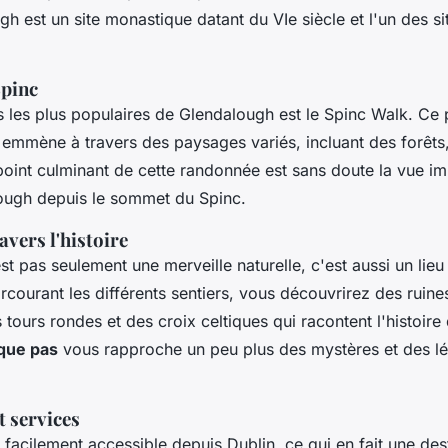
gh est un site monastique datant du VIe siècle et l'un des si
.
Spinc
rs les plus populaires de Glendalough est le Spinc Walk. Ce
 emmène à travers des paysages variés, incluant des forêts,
oint culminant de cette randonnée est sans doute la vue im
ough depuis le sommet du Spinc.
avers l'histoire
t pas seulement une merveille naturelle, c'est aussi un lie
arcourant les différents sentiers, vous découvrirez des ruine
tours rondes et des croix celtiques qui racontent l'histoire 
que pas
vous rapproche un peu plus des mystères et des l
t services
facilement accessible depuis Dublin, ce qui en fait une dest