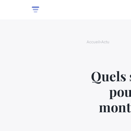
Accueil
›
Actu
Quels 
pou
mont